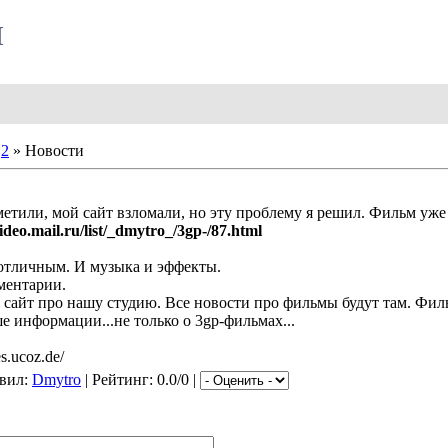
Ы
2
» Новости
метили, мой сайт взломали, но эту проблему я решил. Фильм уже
ideo.mail.ru/list/_dmytro_/3gp-/87.html
отличным. И музыка и эффекты.
ментарии.
 сайт про нашу студию. Все новости про фильмы будут там. Филь
ше информации...не только о 3gp-фильмах...
s.ucoz.de/
авил:
Dmytro
| Рейтинг: 0.0/0 |