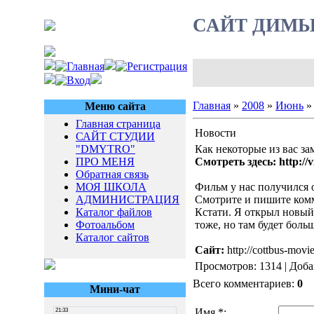
САЙТ ДИМ
Главная
»
2008
»
Июнь
»
Меню сайта
Главная страница
Новости
САЙТ СТУДИИ
"DMYTRO"
Как некоторые из вас за
ПРО МЕНЯ
Смотреть здесь: http://v
Обратная связь
МОЯ ШКОЛА
Фильм у нас получился 
АДМИНИСТРАЦИЯ
Смотрите и пишите ком
Каталог файлов
Кстати. Я открыл новый
Фотоальбом
тоже, но там будет боль
Каталог сайтов
Сайт:
http://cottbus-movie
Просмотров: 1314 | Доб
Всего комментариев:
0
Мини-чат
Имя *: