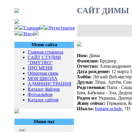
САЙТ ДИМЫ
Меню сайта
Главная страница
Имя:
Дима
САЙТ СТУДИИ
Фамилия:
Бруднер
"DMYTRO"
Отчество:
Александрович
ПРО МЕНЯ
Дата рождение:
12 марта 1
Обратная связь
Хобби:
Лёгкий Веб-мастер
МОЯ ШКОЛА
Друзья:
Лёша, Артём, Сев
АДМИНИСТРАЦИЯ
Родственики:
Папа - Саша,
Каталог файлов
Бим, Бабушка - Эла, Дедуш
Фотоальбом
Родом из:
Украина, Днепр
Каталог сайтов
Живу сейчас:
Германия, К
Школа:
fontane-schule
, 7D
Мини-чат