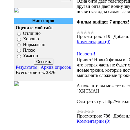
Одна бита даёт телепорта
другай бита даёт волну зв
появиться одна самая глав
Наш опрос
Фильм выйдет 7 апреля!
Оцените мой сайт
Отлично
Просмотров:
719
|
Добавил
Хорошо
Комментарии (0)
Нормально
Плохо
Новости!
Ужасно
Привет! Новый фильм выйд
что вторая часть не будет
Результаты
|
Архив опросов
новые трюки, которые дос
Всего ответов:
3876
выполнять сложные трюки
А пока что вы можете на
"ХИТМАН"
Смотреть тут: http://video.m
Просмотров:
786
|
Добавил
Комментарии (0)