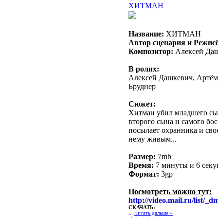
ХИТМАН
Название:
ХИТМАН
Автор сценария и Режисё
Композитор:
Алексей Да
В ролях:
Алексей Дашкевич, Артём
Бруднер
Сюжет:
Хитман убил младшего сын
второго сына и самого бос
посылает охранника и сво
нему живым...
Размер:
7mb
Время:
7 минуты и 6 секу
Формат:
3gp
Посмотреть можно тут:
http://video.mail.ru/list/_
СКАЧАТЬ:
...
Читать дальше »