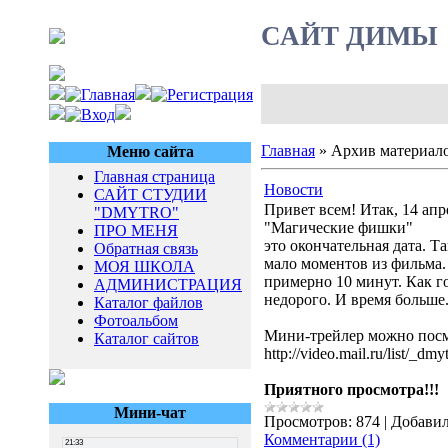
САЙТ ДИМЫ
Главная
»
Архив материал
Меню сайта
Главная страница
Новости
САЙТ СТУДИИ
Привет всем! Итак, 14 а
"DMYTRO"
"Магические фишки"
ПРО МЕНЯ
это окончательная дата. Т
Обратная связь
мало моментов из фильма. 
МОЯ ШКОЛА
примерно 10 минут. Как г
АДМИНИСТРАЦИЯ
недорого. И время больше
Каталог файлов
Фотоальбом
Мини-трейлер можно посм
Каталог сайтов
http://video.mail.ru/list/_dm
Приятного просмотра!!!
Мини-чат
Просмотров:
874
|
Добавил
Комментарии (1)